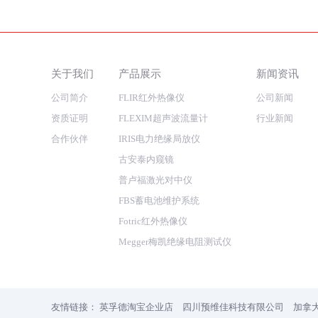
关于我们
产品展示
新闻资讯
公司简介
FLIR红外热像仪
公司新闻
资质证明
FLEXIM超声波流量计
行业新闻
合作伙伴
IRIS电力绝缘局放仪
古安泰内窥镜
普卢福激光对中仪
FBS蓄电池维护系统
Fotric红外热像仪
Megger梅凯绝缘电阻测试仪
友情链接：
英孚德淘宝企业店
四川预维佳科技有限公司
加拿