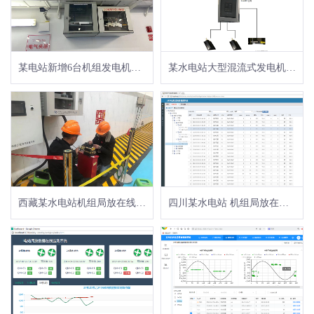
某电站新增6台机组发电机定子局部放电在线监测系统
某水电站大型混流式发电机组定子局放智能监测系统
西藏某水电站机组局放在线监测系统
四川某水电站 机组局放在线监测装置