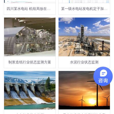
四川某水电站 机组局放在线监测装置
某一级水电站发电机定子加装局部放电在线监测系统
制浆造纸行业状态监测方案
水泥行业状态监测