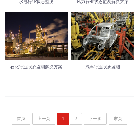
水电行业状态监测
风力行业状态监测解决方案
石化行业状态监测解决方案
汽车行业状态监测
首页
上一页
1
2
下一页
末页